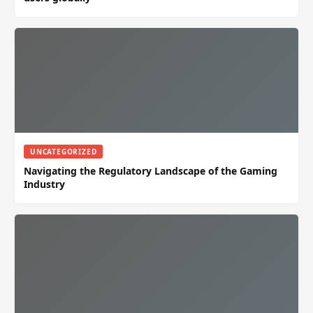
UNCATEGORIZED
Navigating the Regulatory Landscape of the Gaming
Industry