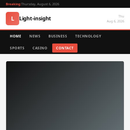
Breaking:
Thursday, August 6, 2026
Thu
L
Light-insight
Aug 6, 2026
HOME
NEWS
BUSINESS
TECHNOLOGY
SPORTS
CASINO
CONTACT