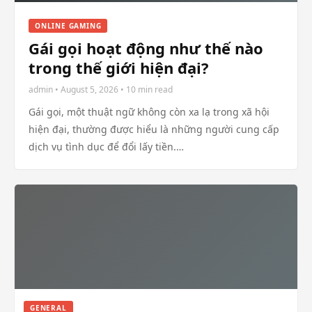
ONLINE GAMING
Gái gọi hoạt động như thế nào
trong thế giới hiện đại?
admin • August 5, 2026 • 10 min read
Gái gọi, một thuật ngữ không còn xa lạ trong xã hội
hiện đại, thường được hiểu là những người cung cấp
dịch vụ tình dục để đổi lấy tiền.…
GENERAL