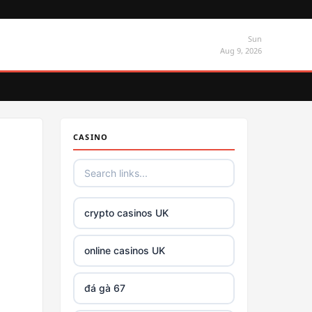
Sun
Aug 9, 2026
CASINO
crypto casinos UK
online casinos UK
đá gà 67