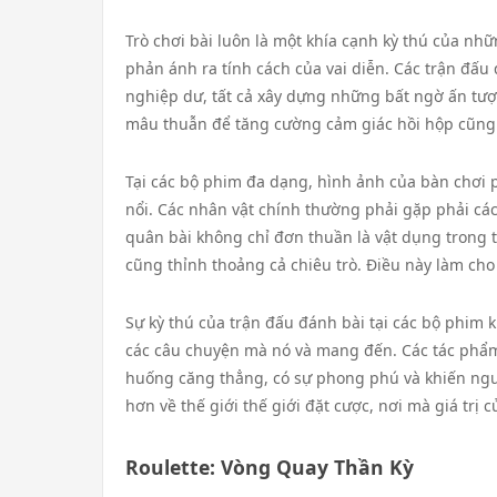
Trò chơi bài luôn là một khía cạnh kỳ thú của n
phản ánh ra tính cách của vai diễn. Các trận đấu 
nghiệp dư, tất cả xây dựng những bất ngờ ấn tư
mâu thuẫn để tăng cường cảm giác hồi hộp cũng k
Tại các bộ phim đa dạng, hình ảnh của bàn chơi 
nổi. Các nhân vật chính thường phải gặp phải các
quân bài không chỉ đơn thuần là vật dụng trong t
cũng thỉnh thoảng cả chiêu trò. Điều này làm cho
Sự kỳ thú của trận đấu đánh bài tại các bộ phim
các câu chuyện mà nó và mang đến. Các tác phẩm 
huống căng thẳng, có sự phong phú và khiến ngư
hơn về thế giới thế giới đặt cược, nơi mà giá trị c
Roulette: Vòng Quay Thần Kỳ