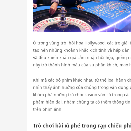
Ở trong vùng trời hội họa Hollywood, các trò giả
tạo nên những khoảnh khắc kịch tính và hấp dẫn t
vã đều khiến khán giả cảm nhận hồi hộp, giống 
này trở thành hình mẫu của sự phấn khích, mạo hiể
Khi mà các bộ phim khác nhau từ thể loại hành đ
nhìn thấy ảnh hưởng của chúng trong vận dụng câ
khám phá những trò chơi casino vốn có trong các
phẩm hiện đại, nhằm chúng ta có thêm thông tin 
trên phim ảnh.
Trò chơi bài xì phé trong rạp chiếu p