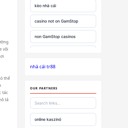
kèo nhà cái
casino not on GamStop
non GamStop casinos
hường
e vội
best non GamStop casinos
ơi
nhà cái tr88
slots
có thể
slots not on gamstop
m
OUR PARTNERS
 tác
£5 minimum deposit
mô tả
non UK based online casino
online kaszinó