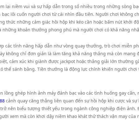
em lại niềm vui và sự hấp dẫn trong số nhiều trong những sòng bạc
ạc lôi cuốn người chơi từ cái nhìn đầu tiên. Người chơi không c
ởng thức những cảm giác hồi hộp khi kéo cần hoặc bấm nút khởi đ
là những khoản thưởng phong phú mà người chơi có khả năng nhận
p các tính năng hấp dẫn như vòng quay thưởng, trò chơi miễn phí
 này không chỉ đơn giản là làm tăng khả năng thắng mà còn mang 
ệt, cảm xúc khi giành được jackpot hoặc thắng giải lớn thường g
 thể sánh bằng. Tiền thưởng là động lực chính khiến người chơi t
n lồng ghép hình ảnh máy đánh bạc vào các tình huống gay cấn,
J88
cảnh quay căng thẳng liên quan đến sự hồi hộp khi cược và sự
 trở nên biểu tượng thiết yếu trong ngành công nghiệp điện ảnh. 
người xem mà còn khơi dậy niềm khao khát thử thách vận may của 