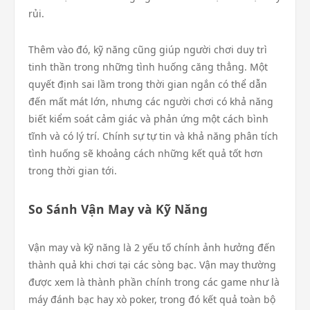
rủi.
Thêm vào đó, kỹ năng cũng giúp người chơi duy trì
tinh thần trong những tình huống căng thẳng. Một
quyết định sai lầm trong thời gian ngắn có thể dẫn
đến mất mát lớn, nhưng các người chơi có khả năng
biết kiểm soát cảm giác và phản ứng một cách bình
tĩnh và có lý trí. Chính sự tự tin và khả năng phân tích
tình huống sẽ khoảng cách những kết quả tốt hơn
trong thời gian tới.
So Sánh Vận May và Kỹ Năng
Vận may và kỹ năng là 2 yếu tố chính ảnh hưởng đến
thành quả khi chơi tại các sòng bạc. Vận may thường
được xem là thành phần chính trong các game như là
máy đánh bạc hay xò poker, trong đó kết quả toàn bộ