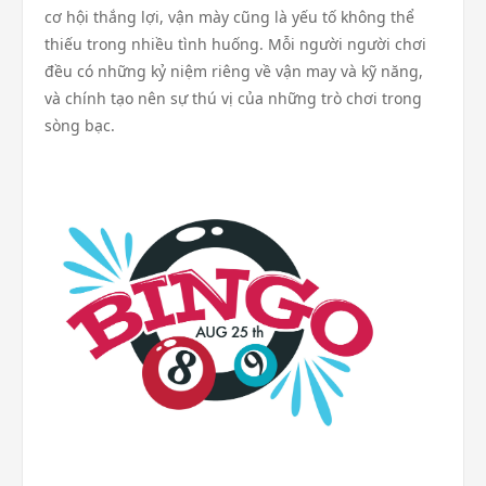
cơ hội thắng lợi, vận mày cũng là yếu tố không thể
thiếu trong nhiều tình huống. Mỗi người người chơi
đều có những kỷ niệm riêng về vận may và kỹ năng,
và chính tạo nên sự thú vị của những trò chơi trong
sòng bạc.