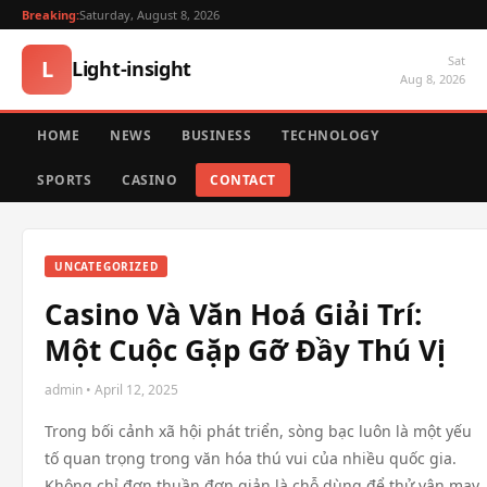
Breaking:
Saturday, August 8, 2026
Sat
L
Light-insight
Aug 8, 2026
HOME
NEWS
BUSINESS
TECHNOLOGY
SPORTS
CASINO
CONTACT
UNCATEGORIZED
Casino Và Văn Hoá Giải Trí:
Một Cuộc Gặp Gỡ Đầy Thú Vị
admin • April 12, 2025
Trong bối cảnh xã hội phát triển, sòng bạc luôn là một yếu
tố quan trọng trong văn hóa thú vui của nhiều quốc gia.
Không chỉ đơn thuần đơn giản là chỗ dùng để thử vận may