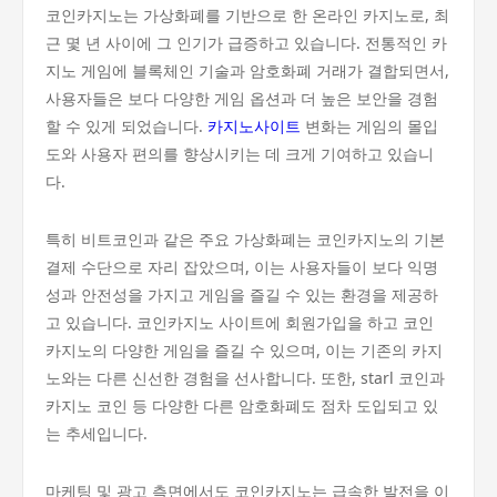
코인카지노는 가상화폐를 기반으로 한 온라인 카지노로, 최
근 몇 년 사이에 그 인기가 급증하고 있습니다. 전통적인 카
지노 게임에 블록체인 기술과 암호화폐 거래가 결합되면서,
사용자들은 보다 다양한 게임 옵션과 더 높은 보안을 경험
할 수 있게 되었습니다.
카지노사이트
변화는 게임의 몰입
도와 사용자 편의를 향상시키는 데 크게 기여하고 있습니
다.
특히 비트코인과 같은 주요 가상화폐는 코인카지노의 기본
결제 수단으로 자리 잡았으며, 이는 사용자들이 보다 익명
성과 안전성을 가지고 게임을 즐길 수 있는 환경을 제공하
고 있습니다. 코인카지노 사이트에 회원가입을 하고 코인
카지노의 다양한 게임을 즐길 수 있으며, 이는 기존의 카지
노와는 다른 신선한 경험을 선사합니다. 또한, starl 코인과
카지노 코인 등 다양한 다른 암호화폐도 점차 도입되고 있
는 추세입니다.
마케팅 및 광고 측면에서도 코인카지노는 급속한 발전을 이